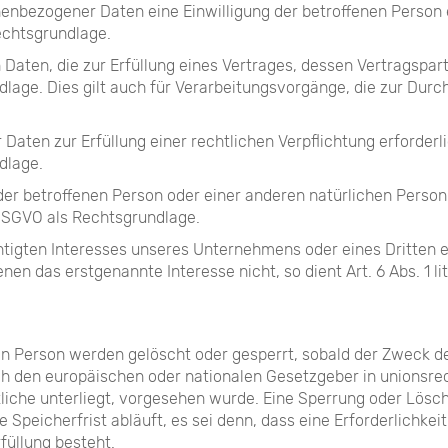
bezogener Daten eine Einwilligung der betroffenen Person einh
chtsgrundlage.
ten, die zur Erfüllung eines Vertrages, dessen Vertragspartei 
rundlage. Dies gilt auch für Verarbeitungsvorgänge, die zur D
aten zur Erfüllung einer rechtlichen Verpflichtung erforderli
ndlage.
n der betroffenen Person oder einer anderen natürlichen Pers
d DSGVO als Rechtsgrundlage.
htigten Interesses unseres Unternehmens oder eines Dritten e
en das erstgenannte Interesse nicht, so dient Art. 6 Abs. 1 li
 Person werden gelöscht oder gesperrt, sobald der Zweck de
ch den europäischen oder nationalen Gesetzgeber in unionsr
tliche unterliegt, vorgesehen wurde. Eine Sperrung oder Lösc
peicherfrist abläuft, es sei denn, dass eine Erforderlichkei
füllung besteht.